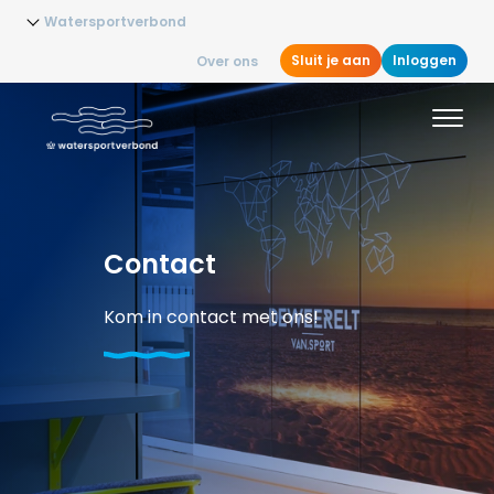
Watersportverbond
Sluit je aan
Inloggen
Over ons
Contact
Kom in contact met ons!