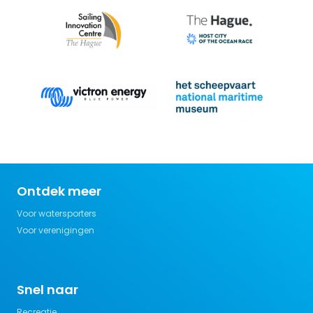
Ontdek meer
Voor watersporters
Voor verenigingen
Snel naar
Recreatie