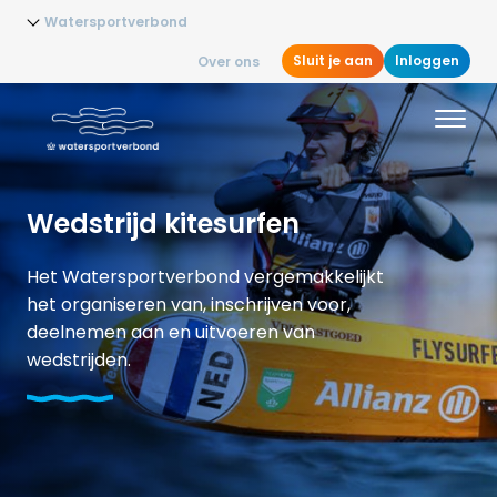
Watersportverbond
Sluit je aan
Inloggen
Over ons
Wedstrijd kitesurfen
Het Watersportverbond vergemakkelijkt
het organiseren van, inschrijven voor,
deelnemen aan en uitvoeren van
wedstrijden.