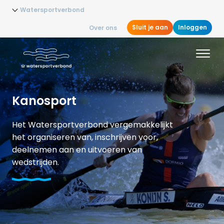
Watersportverbond
Sluit je aan
Inloggen
Over ons
Kanosport
Het Watersportverbond vergemakkelijkt
het organiseren van, inschrijven voor,
deelnemen aan en uitvoeren van
wedstrijden.